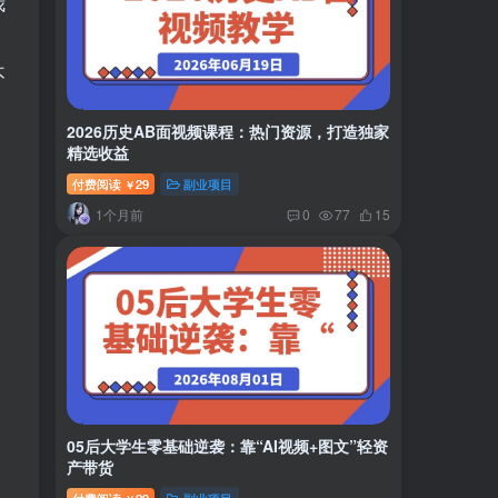
我
不
2026历史AB面视频课程：热门资源，打造独家
精选收益
付费阅读
29
副业项目
￥
1个月前
0
77
15
05后大学生零基础逆袭：靠“AI视频+图文”轻资
产带货