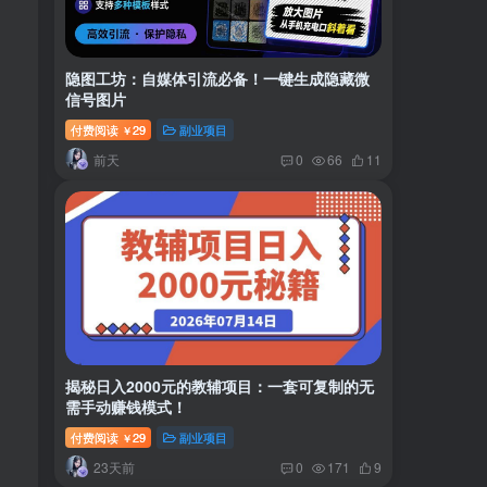
隐图工坊：自媒体引流必备！一键生成隐藏微
信号图片
付费阅读
29
副业项目
￥
前天
0
66
11
揭秘日入2000元的教辅项目：一套可复制的无
需手动赚钱模式！
付费阅读
29
副业项目
￥
23天前
0
171
9