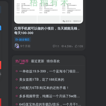
仅用手机就可以做的小项目，当天就能见钱，
一单收益
每天100-300
红书上卖
副业项目
付费阅读
9个月前
2年
11
4.5W+
109
热门推荐
最近更新
猜你喜欢
一单收益19.9-399，一个蓝海冷门项目，在小红书上卖人事虚拟资料
订单
美女套图1TB，花了188买来的
小吃配方6TB 刚买来的还热乎着！
多多视频带货，纯搬运一个月搞了5w佣金，小白也能操作
64G某宝热卖的车载DJ音乐，一个月干100W+利润