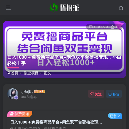
1
581
13
日入1000＋免费撸商品平台+闲鱼双平台硬核变现，小白
轻松上手
首页
副业项目
正文
小喇叭
关注
私信
3年前发布
付费阅读
已售 2
日入1000＋免费撸商品平台+闲鱼双平台硬核变现，小白轻松上手
此内容为付费阅读，请付费后查看