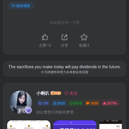
副业项目
喜欢就支持一下吧
点赞
13
分享
收藏
3
The sacrifices you make today will pay dividends in the future.
今天的牺牲和努力未来都会有回报
小喇叭
关注
156
5929
2419
1839
287W+
别让梦想只停留在梦里