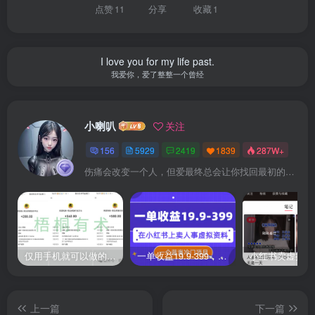
点赞
11
分享
收藏
1
I love you for my life past.
我爱你，爱了整整一个曾经
小喇叭
关注
156
5929
2419
1839
287W+
伤痛会改变一个人，但爱最终总会让你找回最初的自己
仅用手机就可以做的小项目，当天就能见钱，每天100-300
一单收益19.9-399，一个蓝海冷门项目，在小红书上卖人事虚拟资料
上一篇
下一篇