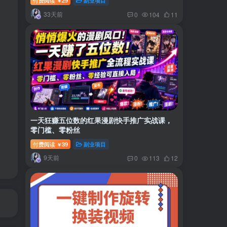
付费阅读
29
副业项目
￥
33天前
0
104
11
一天狂赚五位数的红果漫剧快手推广实战课，
零门槛、零粉丝
付费阅读
39
副业项目
￥
9天前
0
113
12