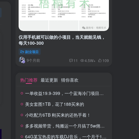
仅用手机就可以做的小项目，当天就能见钱，
一单收益
每天100-300
红书上卖
副业项目
付费阅读
9个月前
2年
11
4.5W+
109
热门推荐
最近更新
猜你喜欢
一单收益19.9-399，一个蓝海冷门项目，在小红书上卖人事虚拟资料
美女套图1TB，花了188买来的
小吃配方6TB 刚买来的还热乎着！
多多视频带货，纯搬运一个月搞了5w佣金，小白也能操作
64G某宝热卖的车载DJ音乐，一个月干100W+利润