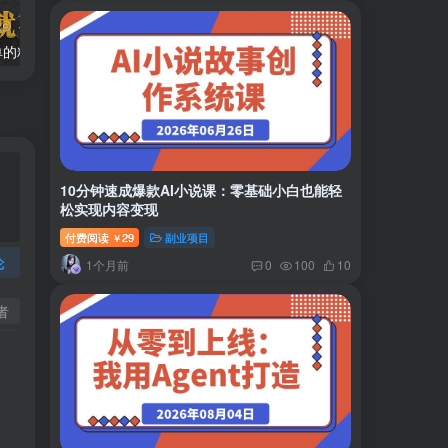
两款APP，简单的粘贴复制，两分钟八元钱，无限做，执行就有收入
2024最新风口项目 低密度蓝海赛道，日收益5000+周收益4w+…
10分钟速成爆款AI小说课：零基础小白也能轻
松实现内容变现
付费阅读
29
副业项目
￥
论
1个月前
0
100
10
者