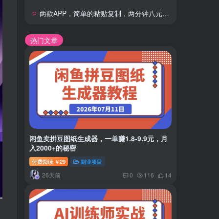
两款APP，简单的粘贴复制，两分钟八元钱，无限做，执行就有收入
热门文章
闲鱼卖拼豆图纸生成器，一单赚1.8-9.9元，月
入2000+的秘密
付费阅读
29
副业项目
￥
26天前
0
116
14