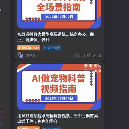
,
套
实战课拆解大模型底层逻辑…搞定办公、商
业、自媒体、设计
付费阅读
39
副业项目
￥
35天前
0
65
10
用AI打造治愈系宠物科普视频，三个月橱窗卖
出近千件，你也能学会