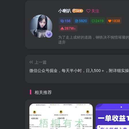
小喇叭
关注
156
5920
2419
1838
287W+
为了走上成材的道路，钢铁决不惋惜璀璨
遗弃
上一篇
微信公众号掘金，每天半小时，日入500＋，附详细实
相关推荐