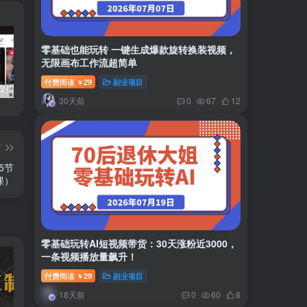
零基础也能玩转 一键生成爆款旋转换装视频，
无限画布工作流超简单
付费阅读
29
副业项目
￥
小红书卖虚拟产品：音乐优盘，1个月稳挣1-3万
美女套图1TB，花了188买来的
小吃配方6TB 刚买来的还热乎着！
30天前
0
67
12
篇
5节
课）
零基础玩转AI短视频带货：30天涨粉近3000，
一条视频播放量飙升！
付费阅读
29
副业项目
￥
18天前
0
60
8