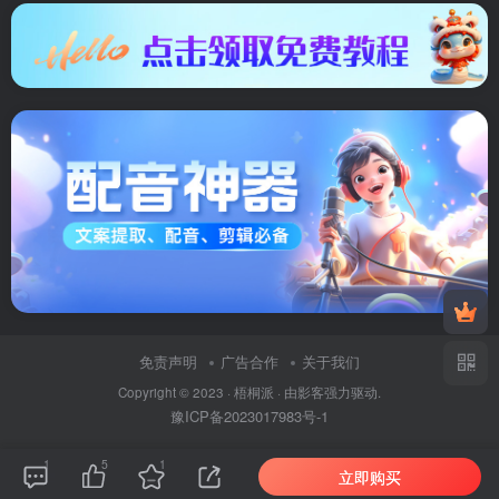
免责声明
广告合作
关于我们
Copyright © 2023 ·
梧桐派
· 由
影客
强力驱动.
豫ICP备2023017983号-1
1
5
1
立即购买