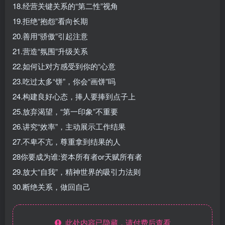
18.经营关键关系的“第二性”视角
19.拒绝“抱怨”看向长期
20.善用“骄傲”引起注意
21.营造“氛围”升级关系
22.如何让对方感受到你的“心意
23.吃过太多“饼”，你会“画饼”吗
24.构建良好心态，捧人要捧到点子上
25.放弃渴望，“第一印象”不重要
26.讲究“效率”，主动展示工作结果
27.不卑不亢，尊重拿到结果的人
28你要成为谁:资本所有者or天赋所有者
29.放大“自我”，精神世界的吸引力法则
30.断绝关系，做回自己
此处内容已隐藏，请付费后查看