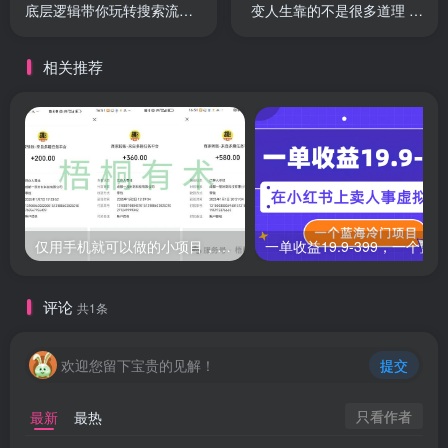
底层逻辑带你玩转搜索流量
变人生靠的不是很多道理 而
（18节课）
是关键…
相关推荐
仅用手机就可以做的小项目，当天就能见钱，每天100-300
评论
共1条
欢迎您留下宝贵的见解！
提交
只看作者
最新
最热