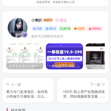
别放弃梦想，奇迹每天都在上演
小喇叭
关注
156
5913
2419
1835
286W+
微笑可以晴朗所有的天
仅用手机就可以做的小项目，当天就能见钱，每天100-300
一单收益19.9-399，一个蓝海冷门项目，在小红书上卖人事虚拟资料
上一篇
下一篇
暴力冷门蓝海项目，如何靠
100天-线上房产短视频训练
小吃秘方引爆私域，日入
营，用短视频获客流量，人
1300+
转型升级
相关推荐