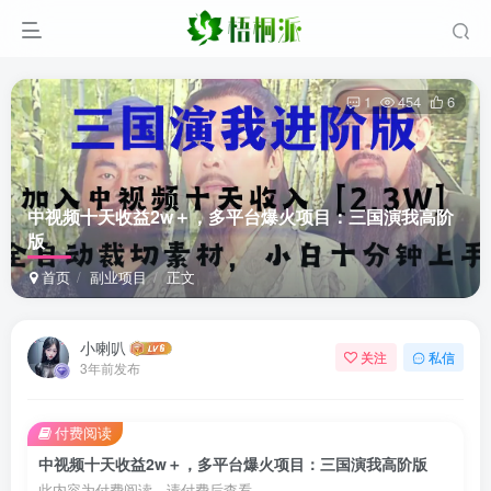
1
454
6
中视频十天收益2w＋，多平台爆火项目：三国演我高阶
版
首页
副业项目
正文
小喇叭
关注
私信
3年前发布
付费阅读
中视频十天收益2w＋，多平台爆火项目：三国演我高阶版
此内容为付费阅读，请付费后查看