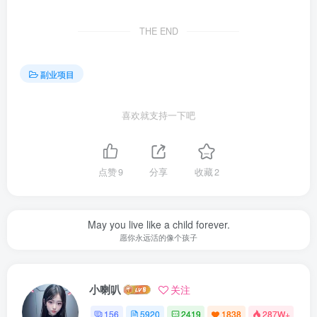
THE END
副业项目
喜欢就支持一下吧
点赞
9
分享
收藏
2
May you live like a child forever.
愿你永远活的像个孩子
小喇叭
关注
156
5920
2419
1838
287W+