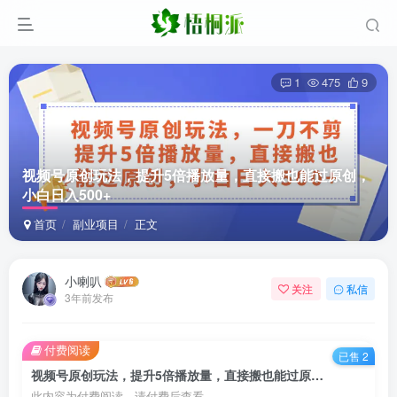
1
475
9
视频号原创玩法，提升5倍播放量，直接搬也能过原创，
小白日入500+
首页
副业项目
正文
小喇叭
关注
私信
3年前发布
付费阅读
已售 2
视频号原创玩法，提升5倍播放量，直接搬也能过原创，小白日入500+
此内容为付费阅读，请付费后查看