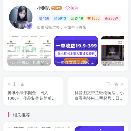
小喇叭
关注
156
5913
2419
1835
286W+
如果后悔过去，不如奋斗将来
仅用手机就可以做的小项目，当天就能见钱，每天100-300
一单收益19.9-399，一个蓝海冷门项目，在小红书上卖人事虚拟资料
上一篇
下一篇
腾讯小绿书掘金，日入
抖音图文带货轻松玩法，小
1000+，作品制作超简单，
白看完轻松上手起号，日入
小白也能学会
500+
相关推荐