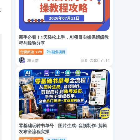
的
新手必看！1天轻松上手，AI项目实操保姆级教
程与经验分享
付费阅读
29
副业项目
￥
28天前
0
82
14
零基础玩转书单号｜图片生成+音频制作+剪辑
发布全流程实操