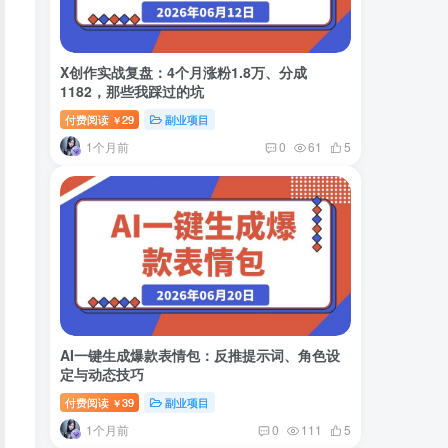
X创作实战复盘：4个月涨粉1.8万、分成
1182，那些我踩过的坑
付费阅读
29
副业项目
￥
1个月前
0
61
5
AI一键生成爆款表情包：反推提示词、角色设
定与动态技巧
付费阅读
39
副业项目
￥
1个月前
0
111
5