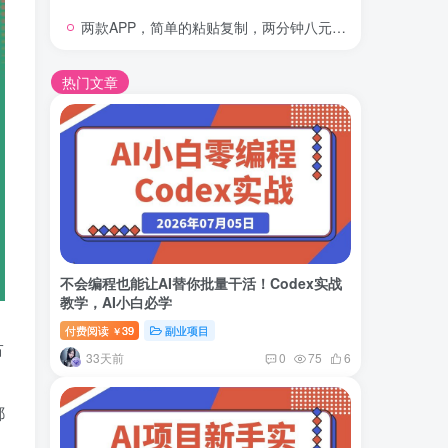
两款APP，简单的粘贴复制，两分钟八元钱，无限做，执行就有收入
热门文章
不会编程也能让AI替你批量干活！Codex实战
教学，AI小白必学
付费阅读
39
副业项目
￥
占
33天前
0
75
6
都