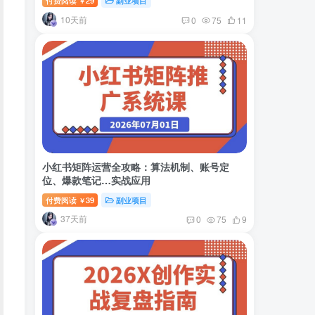
付费阅读
29
副业项目
￥
10天前
0
75
11
小红书矩阵运营全攻略：算法机制、账号定
位、爆款笔记…实战应用
付费阅读
39
副业项目
￥
37天前
0
75
9