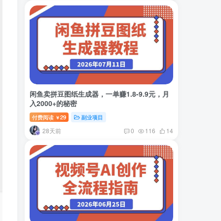
闲鱼卖拼豆图纸生成器，一单赚1.8-9.9元，月
入2000+的秘密
付费阅读
29
副业项目
￥
28天前
0
116
14