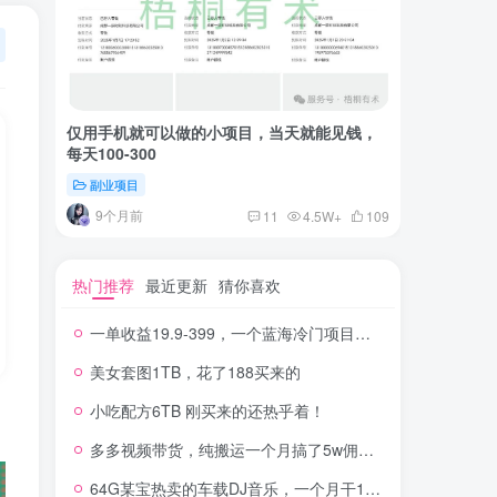
仅用手机就可以做的小项目，当天就能见钱，
一单收益
每天100-300
红书上卖
副业项目
付费阅读
9个月前
2年
11
4.5W+
109
热门推荐
最近更新
猜你喜欢
一单收益19.9-399，一个蓝海冷门项目，在小红书上卖人事虚拟资料
美女套图1TB，花了188买来的
小吃配方6TB 刚买来的还热乎着！
多多视频带货，纯搬运一个月搞了5w佣金，小白也能操作
64G某宝热卖的车载DJ音乐，一个月干100W+利润