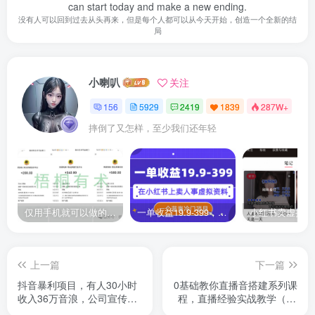
can start today and make a new ending.
没有人可以回到过去从头再来，但是每个人都可以从今天开始，创造一个全新的结
局
小喇叭
关注
156
5929
2419
1839
287W+
摔倒了又怎样，至少我们还年轻
仅用手机就可以做的小项目，当天就能见钱，每天100-300
一单收益19.9-399，一个蓝海冷门项目，在小红书上卖人事虚拟资料
上一篇
下一篇
抖音暴利项目，有人30小时
0基础教你直播音搭建系列课
收入36万音浪，公司宣传片
程，​直播经验实战教学（22
年会视频制作
节课）