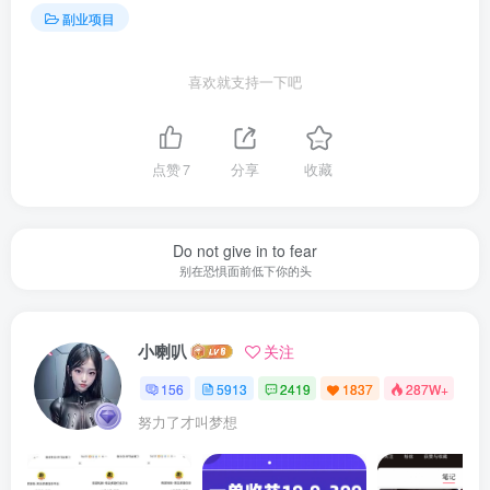
副业项目
喜欢就支持一下吧
点赞
7
分享
收藏
Do not give in to fear
别在恐惧面前低下你的头
小喇叭
关注
156
5913
2419
1837
287W+
努力了才叫梦想