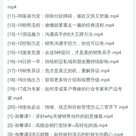
mp4
[11]–09落袋为安：排除付款障碍，催款又快又舒服.mp4
[12]–10销售流程：偷懒就要重走一遍的经典流程.mp4
[13]–11强说服力：沟通高手的6大王牌方法.mp4
[14]–12控制力足：销售沟通学控力，你也可以有.mp4
[15]–13激发意愿：会这5种提问，才是真的销售高手.mp4
[16]–14日拱一卒：持续积淀私域和朋友圈持续影响.mp4
[17]–15销售异议：危才是真正的机，重解异议.mp4
[18]–16出钱出力：获得更多转介绍和续费升级.mp4
[19]–17成为专家：如何变成客户青睐的行业专家和产品专
家.mp4
[20]–18使命必达：情绪、状态和目标管理怎么三管齐下.mp4
[1]–加餐课1：讲好why关键销售动作的刻意修炼.mp4
[2]–加餐课2：高能会销打造快单+高转化的场.mp4
[3]–加餐课3演示精髓：如何做到演示的时候句句戳心.mp4