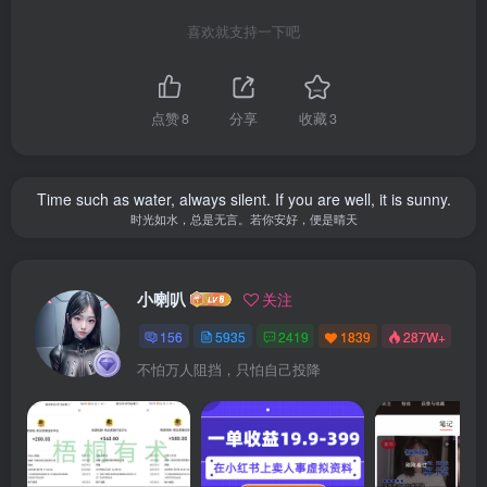
喜欢就支持一下吧
点赞
8
分享
收藏
3
Time such as water, always silent. If you are well, it is sunny.
时光如水，总是无言。若你安好，便是晴天
小喇叭
关注
156
5935
2419
1839
287W+
不怕万人阻挡，只怕自己投降