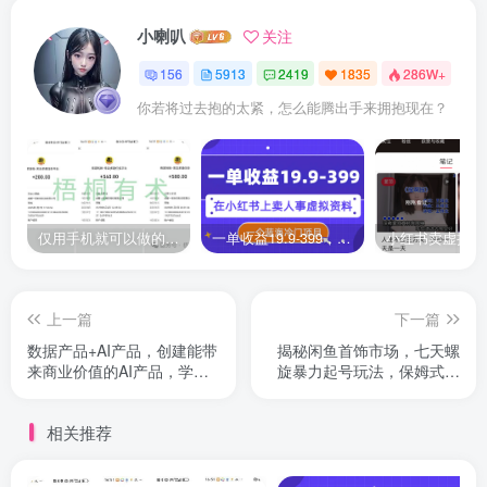
小喇叭
关注
156
5913
2419
1835
286W+
你若将过去抱的太紧，怎么能腾出手来拥抱现在？
仅用手机就可以做的小项目，当天就能见钱，每天100-300
一单收益19.9-399，一个蓝海冷门项目，在小红书上卖人事虚拟资料
上一篇
下一篇
数据产品+AI产品，创建能带
揭秘闲鱼首饰市场，七天螺
来商业价值的AI产品，学习
旋暴力起号玩法，保姆式教
AI产品开发
学，日入1000+
相关推荐