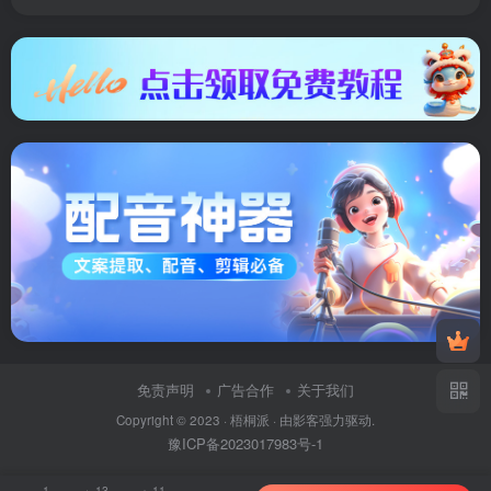
免责声明
广告合作
关于我们
Copyright © 2023 ·
梧桐派
· 由
影客
强力驱动.
豫ICP备2023017983号-1
1
13
11