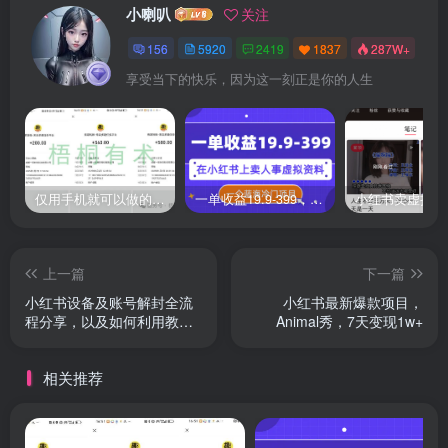
小喇叭
关注
156
5920
2419
1837
287W+
享受当下的快乐，因为这一刻正是你的人生
仅用手机就可以做的小项目，当天就能见钱，每天100-300
一单收益19.9-399，一个蓝海冷门项目，在小红书上卖人事虚拟资料
上一篇
下一篇
小红书设备及账号解封全流
小红书最新爆款项目，
程分享，以及如何利用教程
Animal秀，7天变现1w+
变现
相关推荐