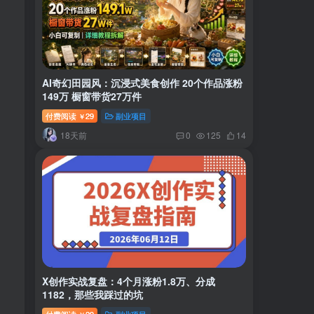
AI奇幻田园风：沉浸式美食创作 20个作品涨粉
149万 橱窗带货27万件
付费阅读
29
副业项目
￥
18天前
0
125
14
X创作实战复盘：4个月涨粉1.8万、分成
1182，那些我踩过的坑