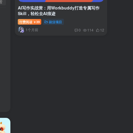
者
AI写作实战营：用Workbuddy打造专属写作
Skill，轻松去AI痕迹
付费阅读
39
副业项目
￥
1个月前
0
114
12