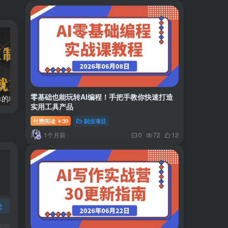
零基础也能玩转AI编程！手把手教你快速打造
两款APP，简单的粘贴复制，两分钟八元钱，无限做，执行就有收入
2024最新风口项目 低密度蓝海赛道，日收益5000+周收益4w+…
实用工具产品
付费阅读
39
副业项目
￥
1个月前
0
72
12
论