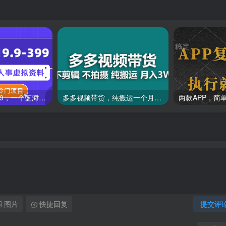
一单收益19.9-399，一个蓝海冷门项目，在小红书上卖人事虚拟资料
多多视频带货，纯搬运一个月搞了5w佣金，小白也能操作
图片
快捷回复
提交评