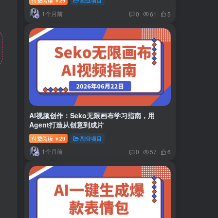
付费阅读
29
副业项目
￥
1个月前
0
61
5
AI视频创作：Seko无限画布学习指南，用
Agent打造从创意到成片
付费阅读
29
副业项目
￥
1个月前
0
57
6