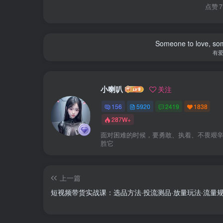
点赞
7
Someone to love, som
有
小喇叭
关注
156
5920
2419
1838
287W+
面对困难的时候，要勇敢、执着、不畏艰
胜它
上一篇
短视频带货实战课：选品方法·投流测品·放量玩法·流量