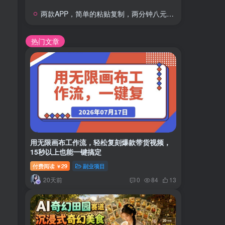
两款APP，简单的粘贴复制，两分钟八元钱，无限做，执行就有收入
热门文章
用无限画布工作流，轻松复刻爆款带货视频，
15秒以上也能一键搞定
付费阅读
29
副业项目
￥
20天前
0
84
13