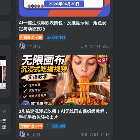
AI一键生成爆款表情包：反推提示词、角色设
定与动态技巧
付费阅读
39
副业项目
￥
1个月前
0
111
5
小红书卖虚拟产品：音乐优盘，1个月稳挣1-3万
美女套图1TB，花了188买来的
小吃配方6TB 刚买来的还热乎着！
3步搞定沉浸式吃播！AI无线画布保姆级教程，
篇
手把手教你轻松出片
付费
付费阅读
29
副业项目
引流
￥
9小时前
0
54
13