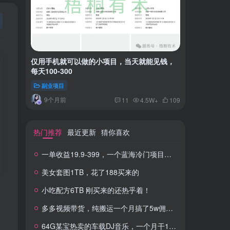
仅用手机就可以做的小项目，当天就能见钱，
一单收益
每天100-300
红书上卖
副业项目
付费阅读
9个月前
2年
11
4.5W+
109
热门推荐
最近更新
猜你喜欢
一单收益19.9-399，一个蓝海冷门项目，在小红书上卖人事虚拟资料
美女套图1TB，花了188买来的
小吃配方6TB 刚买来的还热乎着！
多多视频带货，纯搬运一个月搞了5w佣金，小白也能操作
64G某宝热卖的车载DJ音乐，一个月干100W+利润