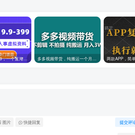
一单收益19.9-399，一个蓝海冷门项目，在小红书上卖人事虚拟资料
多多视频带货，纯搬运一个月搞了5w佣金，小白也能操作
图片
快捷回复
提交评