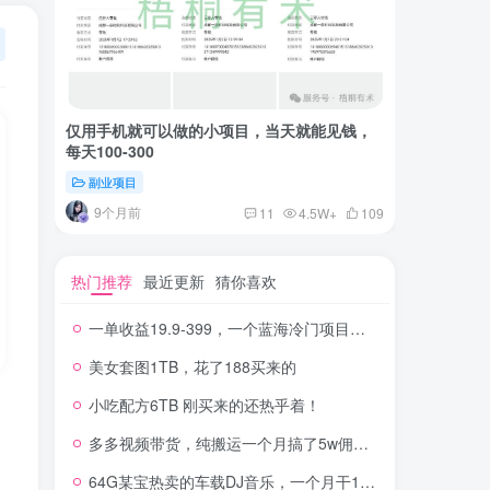
仅用手机就可以做的小项目，当天就能见钱，
一单收益
每天100-300
红书上卖
副业项目
付费阅读
9个月前
2年
11
4.5W+
109
热门推荐
最近更新
猜你喜欢
一单收益19.9-399，一个蓝海冷门项目，在小红书上卖人事虚拟资料
美女套图1TB，花了188买来的
小吃配方6TB 刚买来的还热乎着！
多多视频带货，纯搬运一个月搞了5w佣金，小白也能操作
64G某宝热卖的车载DJ音乐，一个月干100W+利润