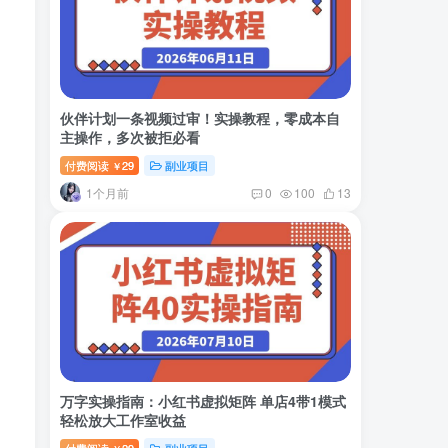
伙伴计划一条视频过审！实操教程，零成本自
主操作，多次被拒必看
付费阅读
29
副业项目
￥
1个月前
0
100
13
万字实操指南：小红书虚拟矩阵 单店4带1模式
轻松放大工作室收益