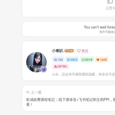
点赞
8
You can't wait for
你不可能永
小喇叭
关注
156
5922
2419
1839
287W+
人生，总会有不期而遇的温暖，和生生不
上一篇
私域收费课程笔记：线下课录音+飞书笔记和文档PPt，
看！