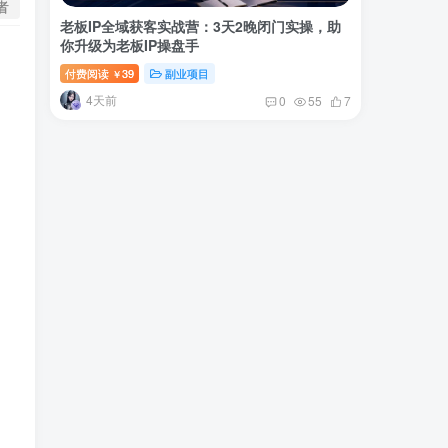
者
老板IP全域获客实战营：3天2晚闭门实操，助
你升级为老板IP操盘手
付费阅读
39
副业项目
￥
4天前
0
55
7