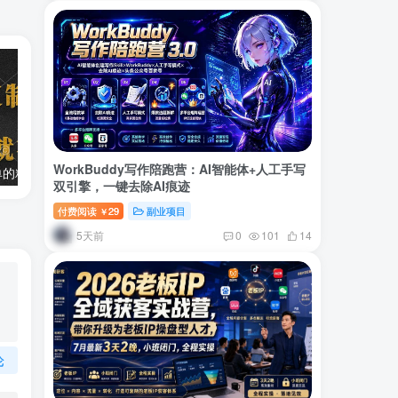
WorkBuddy写作陪跑营：AI智能体+人工手写
两款APP，简单的粘贴复制，两分钟八元钱，无限做，执行就有收入
2024最新风口项目 低密度蓝海赛道，日收益5000+周收益4w+…
双引擎，一键去除AI痕迹
付费阅读
29
副业项目
￥
5天前
0
101
14
论