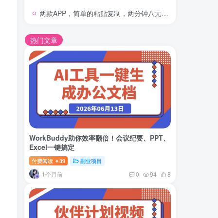
两款APP，简单的粘贴复制，两分钟八元钱，无限做，执行就有收入
热门文章
WorkBuddy助你效率翻倍！会议纪要、PPT、
Excel一键搞定
付费阅读
39
副业项目
￥
1个月前
0
94
8