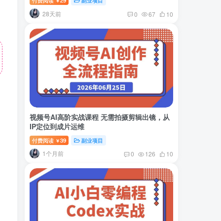
付费阅读
29
副业项目
￥
28天前
0
67
10
视频号AI高阶实战课程 无需拍摄剪辑出镜，从
IP定位到成片运维
付费阅读
39
副业项目
￥
1个月前
0
126
10