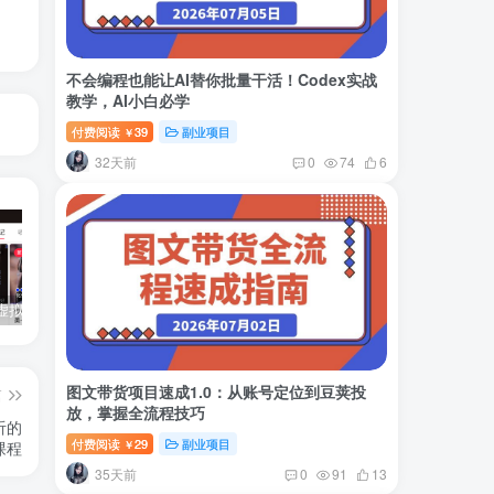
不会编程也能让AI替你批量干活！Codex实战
教学，AI小白必学
付费阅读
39
副业项目
￥
32天前
0
74
6
小红书卖虚拟产品：音乐优盘，1个月稳挣1-3万
美女套图1TB，花了188买来的
小吃配方6TB 刚买来的还热乎着！
图文带货项目速成1.0：从账号定位到豆荚投
篇
放，掌握全流程技巧
听的
付费阅读
29
副业项目
￥
课程
35天前
0
91
13