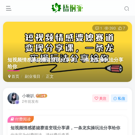
1
393
7
短视频情感婆媳赛道变现分享课，一条龙实操玩法分享
给你
首页
副业项目
正文
小喇叭
关注
私信
2年前发布
付费阅读
短视频情感婆媳赛道变现分享课，一条龙实操玩法分享给你
此内容为付费阅读，请付费后查看