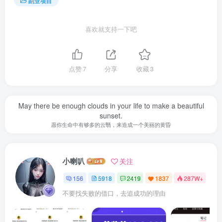
副业项目
喜欢就支持一下吧
点赞
7
分享
收藏
3
May there be enough clouds in your life to make a beautiful
sunset.
愿你生命中有够多的云翳，来造成一个美丽的黄昏
小喇叭
关注
156
5918
2419
1837
287W+
不要找失败的借口，去追成功的理由