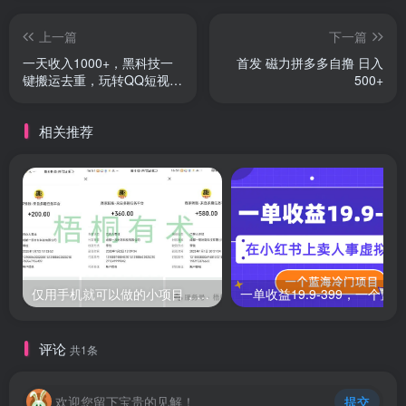
上一篇
下一篇
一天收入1000+，黑科技一
首发 磁力拼多多自撸 日入
键搬运去重，玩转QQ短视频
500+
广告共享计划
相关推荐
仅用手机就可以做的小项目，当天就能见钱，每天100-300
评论
共1条
欢迎您留下宝贵的见解！
提交