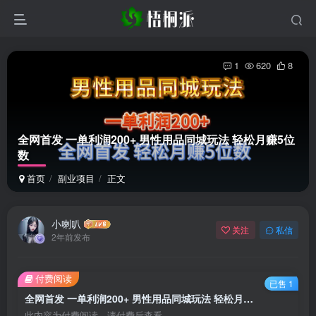
1
620
8
全网首发 一单利润200+ 男性用品同城玩法 轻松月赚5位
数
首页
副业项目
正文
小喇叭
关注
私信
2年前发布
付费阅读
已售 1
全网首发 一单利润200+ 男性用品同城玩法 轻松月赚5位数
此内容为付费阅读，请付费后查看