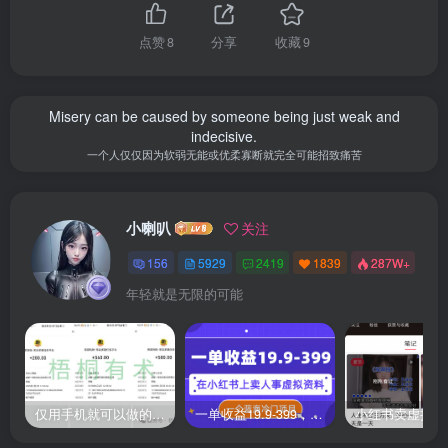
点赞
8
分享
收藏
9
Misery can be caused by someone being just weak and
indecisive.
一个人仅仅因为软弱无能或优柔寡断就完全可能招致痛苦
小喇叭
关注
156
5929
2419
1839
287W+
年轻就是无限的可能
仅用手机就可以做的小项目，当天就能见钱，每天100-300
一单收益19.9-399，一个蓝海冷门项目，在小红书上卖人事虚拟资料