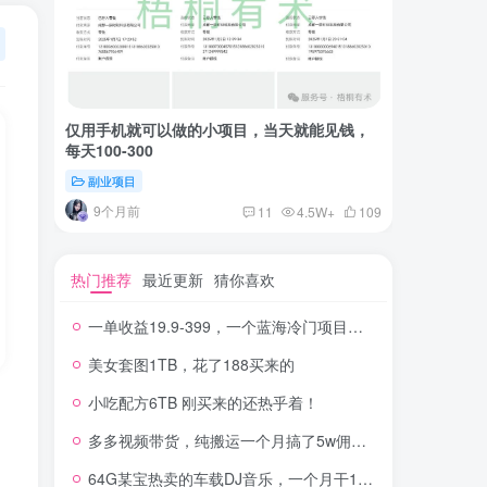
仅用手机就可以做的小项目，当天就能见钱，
一单收益
每天100-300
红书上卖
副业项目
付费阅读
9个月前
2年
11
4.5W+
109
热门推荐
最近更新
猜你喜欢
一单收益19.9-399，一个蓝海冷门项目，在小红书上卖人事虚拟资料
美女套图1TB，花了188买来的
小吃配方6TB 刚买来的还热乎着！
多多视频带货，纯搬运一个月搞了5w佣金，小白也能操作
64G某宝热卖的车载DJ音乐，一个月干100W+利润