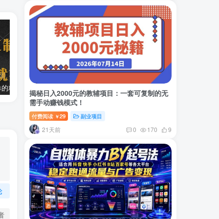
两款APP，简单的粘贴复制，两分钟八元钱，无限做，执行就有收入
2024最新风口项目 低密度蓝海赛道，日收益5000+周收益4w+…
揭秘日入2000元的教辅项目：一套可复制的无
需手动赚钱模式！
付费阅读
29
副业项目
￥
21天前
0
170
9
论
者