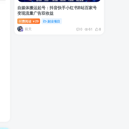
自媒体搬运起号：抖音快手小红书B站百家号
变现流量广告双收益
付费阅读
29
副业项目
￥
前天
0
61
8