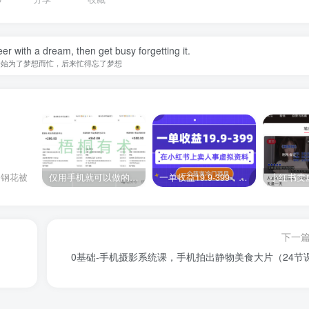
er with a dream, then get busy forgetting it.
开始为了梦想而忙，后来忙得忘了梦想
仅用手机就可以做的小项目，当天就能见钱，每天100-300
一单收益19.9-399，一个蓝海冷门项目，在小红书上卖人事虚拟资料
的钢花被
下一
0基础-手机摄影系统课，手机拍出静物美食大片（24节