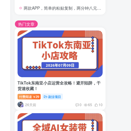
两款APP，简单的粘贴复制，两分钟八元钱，无限做，执行就有收入
热门文章
TikTok东南亚小店运营全攻略！避开陷阱，干
货速收藏！
付费阅读
29
副业项目
￥
26天前
0
65
10