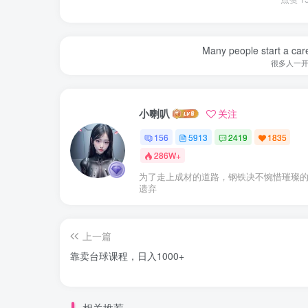
Many people start a care
很多人一
小喇叭
关注
156
5913
2419
1835
286W+
为了走上成材的道路，钢铁决不惋惜璀璨
遗弃
上一篇
靠卖台球课程，日入1000+
相关推荐