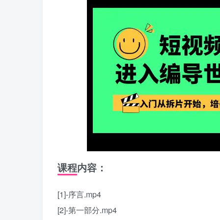
课程内容：
[1]-序言.mp4
[2]-第一部分.mp4