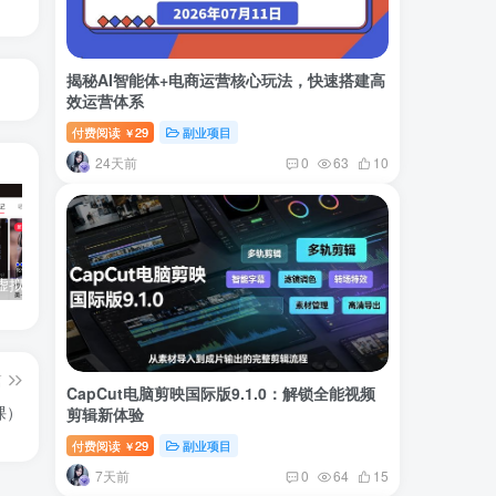
揭秘AI智能体+电商运营核心玩法，快速搭建高
效运营体系
付费阅读
29
副业项目
￥
24天前
0
63
10
小红书卖虚拟产品：音乐优盘，1个月稳挣1-3万
美女套图1TB，花了188买来的
小吃配方6TB 刚买来的还热乎着！
篇
CapCut电脑剪映国际版9.1.0：解锁全能视频
课）
剪辑新体验
付费阅读
29
副业项目
￥
7天前
0
64
15