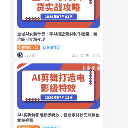
全域AI女装带货：零AI痕迹素材制作秘籍，精
准吸引女粉变现
付费阅读
29
副业项目
￥
32天前
0
104
15
AI+剪辑解锁电影级特效，普通素材秒变刷屏创
意短视频