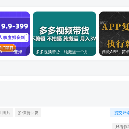
一单收益19.9-399，一个蓝海冷门项目，在小红书上卖人事虚拟资料
多多视频带货，纯搬运一个月搞了5w佣金，小白也能操作
图片
快捷回复
提交评
只看作