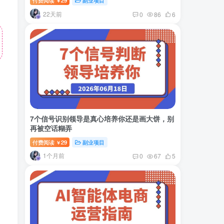
付费阅读
29
副业项目
￥
22天前
0
86
6
7个信号识别领导是真心培养你还是画大饼，别
再被空话糊弄
付费阅读
29
副业项目
￥
1个月前
0
67
5