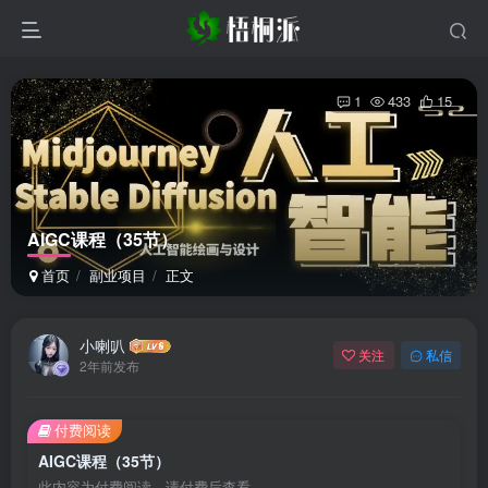
1
433
15
AIGC课程（35节）
首页
副业项目
正文
小喇叭
关注
私信
2年前发布
付费阅读
AIGC课程（35节）
此内容为付费阅读，请付费后查看