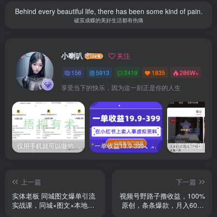
Behind every beautiful life, there has been some kind of pain.
破茧成蝶的美好生活都有伤痛
小喇叭
关注
156
5913
2419
1835
286W+
享受当下的快乐，因为这一刻正是你的人生
仅用手机就可以做的小项目，当天就能见钱，每天100-300
一单收益19.9-399，一个蓝海冷门项目，在小红书上卖人事虚拟资料
上一篇
下一篇
实体老板 同城图文爆单引流
视频号野路子撸收益，100%
实战课，同城×图文×本地推
原创，条条爆款，月入6000
源源不断
＋