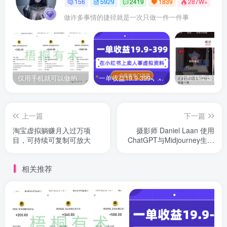
156
5929
2419
1839
287W+
做许多事情的捷径就是一次只做一件一件事
仅用手机就可以做的小项目，当天就能见钱，每天100-300
一单收益19.9-399，一个蓝海冷门项目，在小红书上卖人事虚拟资料
上一篇
下一篇
淘宝虚拟躺赚月入过万项
摄影师 Daniel Laan 使用
目，可持续可复制可放大
ChatGPT与Midjourney生成
风光图像-中英
相关推荐