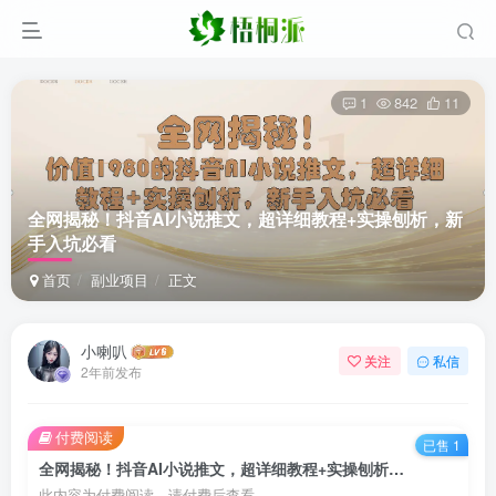
1
842
11
全网揭秘！抖音AI小说推文，超详细教程+实操刨析，新
手入坑必看
首页
副业项目
正文
小喇叭
关注
私信
2年前发布
付费阅读
已售 1
全网揭秘！抖音AI小说推文，超详细教程+实操刨析，新手入坑必看
此内容为付费阅读，请付费后查看