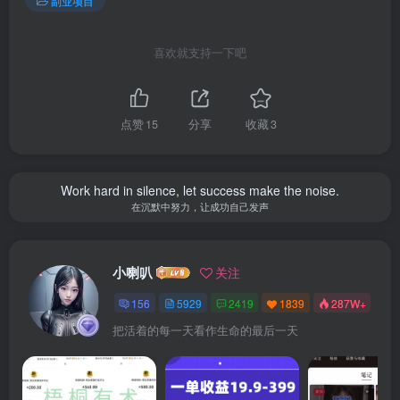
副业项目
喜欢就支持一下吧
点赞
15
分享
收藏
3
Work hard in silence, let success make the noise.
在沉默中努力，让成功自己发声
小喇叭
关注
156
5929
2419
1839
287W+
把活着的每一天看作生命的最后一天