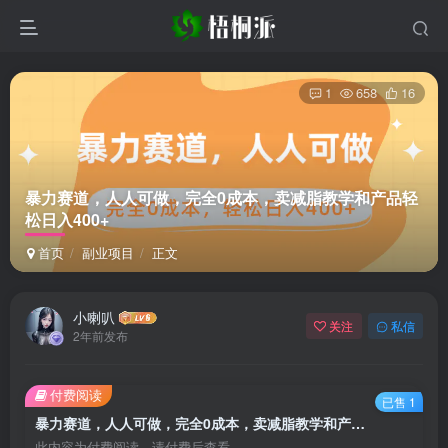
1
658
16
暴力赛道，人人可做，完全0成本，卖减脂教学和产品轻
松日入400+
首页
副业项目
正文
小喇叭
关注
私信
2年前发布
付费阅读
已售 1
暴力赛道，人人可做，完全0成本，卖减脂教学和产品轻松日入400+
此内容为付费阅读，请付费后查看