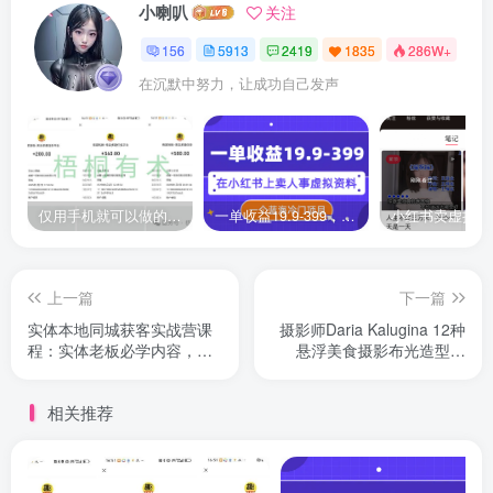
小喇叭
关注
156
5913
2419
1835
286W+
在沉默中努力，让成功自己发声
仅用手机就可以做的小项目，当天就能见钱，每天100-300
一单收益19.9-399，一个蓝海冷门项目，在小红书上卖人事虚拟资料
上一篇
下一篇
实体本地同城获客实战营课
摄影师Daria Kalugina 12种
程：实体老板必学内容，
悬浮美食摄影布光造型教
108节干货教程
程-21节课
相关推荐