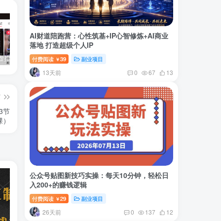
AI财道陪跑营：心性筑基+IP心智修炼+AI商业
落地 打造超级个人IP
小红书卖虚拟产品：音乐优盘，1个月稳挣1-3万
美女套图1TB，花了188买来的
小吃配方6TB 刚买来的还热乎着！
付费阅读
39
副业项目
￥
13天前
0
67
13
篇
3节
课）
公众号贴图新技巧实操：每天10分钟，轻松日
入200+的赚钱逻辑
付费阅读
29
副业项目
￥
26天前
0
137
12