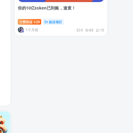
你的10亿token已到账，速查！
付费阅读
29
副业项目
￥
1个月前
0
83
15