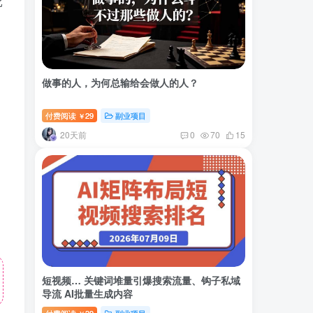
比
，
做事的人，为何总输给会做人的人？
付费阅读
29
副业项目
￥
20天前
0
70
15
短视频… 关键词堆量引爆搜索流量、钩子私域
导流 AI批量生成内容