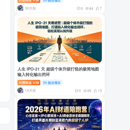
付费阅读
39
副业项目
￥
30天前
0
84
7
人生 IPO-21 天 超级个体升级打怪的极简地图
输入转化输出闭环
付费阅读
39
副业项目
￥
14天前
0
66
13