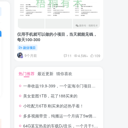
仅用手机就可以做的小项目，当天就能见钱，
一单收益
每天100-300
红书上卖
副业项目
付费阅读
9个月前
2年
11
4.5W+
109
热门推荐
最近更新
猜你喜欢
一单收益19.9-399，一个蓝海冷门项目，在小红书上卖人事虚拟资料
美女套图1TB，花了188买来的
小吃配方6TB 刚买来的还热乎着！
多多视频带货，纯搬运一个月搞了5w佣金，小白也能操作
64G某宝热卖的车载DJ音乐，一个月干100W+利润