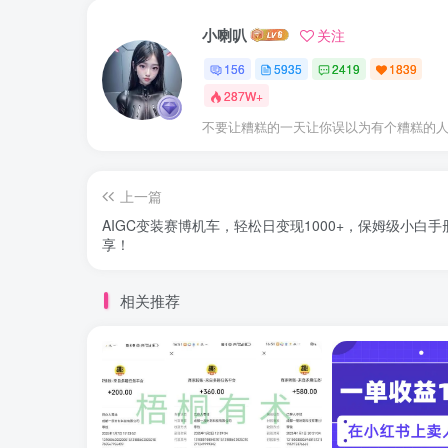
小喇叭
关注
156
5935
2419
1839
287W+
不要让糟糕的一天让你误以为有个糟糕的
上一篇
AIGC变装赛博机车，轻松日变现1000+，保姆级小白手
享！
相关推荐