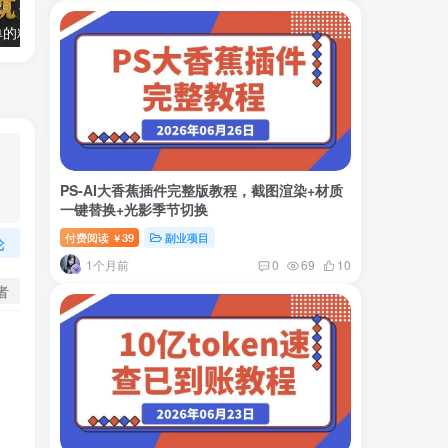
两款APP，简单的粘贴复制，两分钟八元钱，无限做，执行就有收入
2024最新风口项目 低密度蓝海赛道，日收益5000+周收益4w+…
PS-AI大香蕉插件完整版教程，截图渲染+材质
一键替换+光影季节切换
付费阅读
39
副业项目
￥
论
1个月前
0
69
10
者