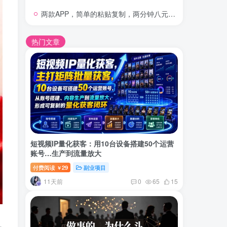
两款APP，简单的粘贴复制，两分钟八元钱，无限做，执行就有收入
热门文章
短视频IP量化获客：用10台设备搭建50个运营
账号…生产到流量放大
付费阅读
29
副业项目
￥
11天前
0
65
15