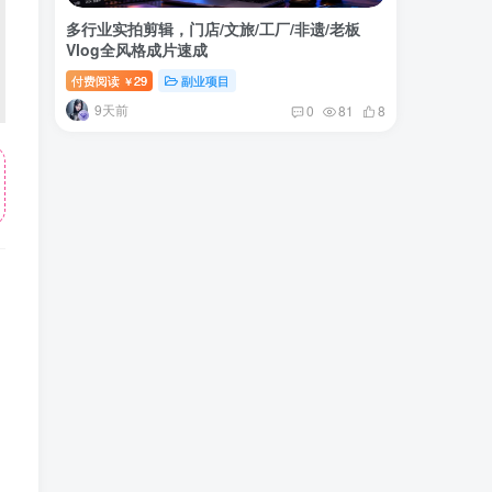
多行业实拍剪辑，门店/文旅/工厂/非遗/老板
Vlog全风格成片速成
付费阅读
29
副业项目
￥
9天前
0
81
8