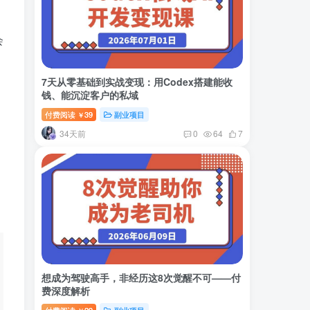
会
7天从零基础到实战变现：用Codex搭建能收
钱、能沉淀客户的私域
付费阅读
39
副业项目
￥
34天前
0
64
7
想成为驾驶高手，非经历这8次觉醒不可——付
费深度解析