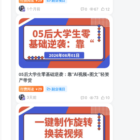
付费阅读
29
副业项目
￥
1个月前
0
67
12
05后大学生零基础逆袭：靠“AI视频+图文”轻资
产带货
付费阅读
29
副业项目
￥
3天前
0
73
10