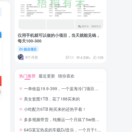
仅用手机就可以做的小项目，当天就能见钱，
一单收益
每天100-300
红书上卖
副业项目
付费阅读
9个月前
2年
11
4.5W+
109
热门推荐
最近更新
猜你喜欢
一单收益19.9-399，一个蓝海冷门项目，在小红书上卖人事虚拟资料
订单
美女套图1TB，花了188买来的
小吃配方6TB 刚买来的还热乎着！
多多视频带货，纯搬运一个月搞了5w佣金，小白也能操作
64G某宝热卖的车载DJ音乐，一个月干100W+利润