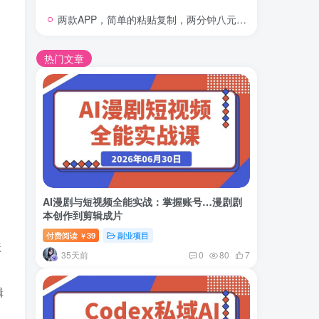
两款APP，简单的粘贴复制，两分钟八元钱，无限做，执行就有收入
热门文章
AI漫剧与短视频全能实战：掌握账号…漫剧剧
本创作到剪辑成片
付费阅读
39
副业项目
￥
扶
35天前
0
80
7
辑