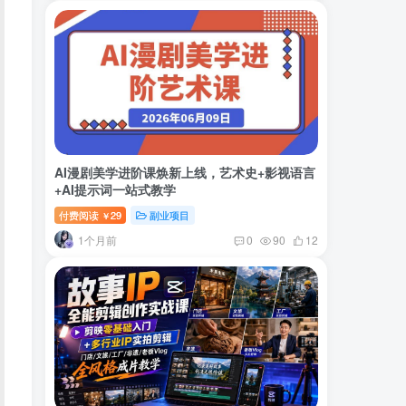
AI漫剧美学进阶课焕新上线，艺术史+影视语言
+AI提示词一站式教学
付费阅读
29
副业项目
￥
1个月前
0
90
12