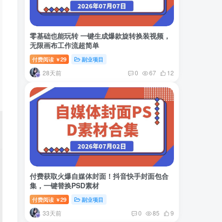
零基础也能玩转 一键生成爆款旋转换装视频，
无限画布工作流超简单
付费阅读
29
副业项目
￥
28天前
0
67
12
付费获取火爆自媒体封面！抖音快手封面包合
集，一键替换PSD素材
付费阅读
29
副业项目
￥
33天前
0
85
9