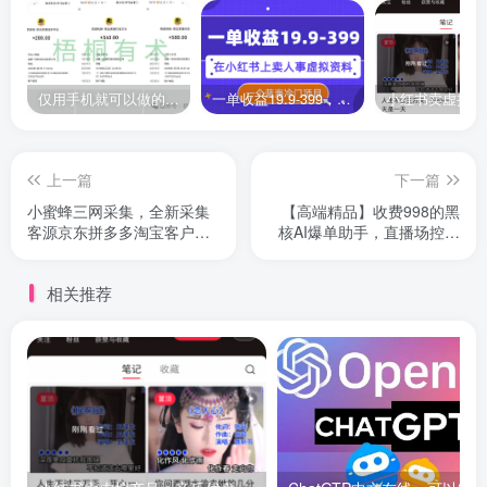
仅用手机就可以做的小项目，当天就能见钱，每天100-300
一单收益19.9-399，一个蓝海冷门项目，在小红书上卖人事虚拟资料
上一篇
下一篇
小蜜蜂三网采集，全新采集
【高端精品】收费998的黑
客源京东拼多多淘宝客户一
核AI爆单助手，直播场控必
键导出
备【永久版】
相关推荐