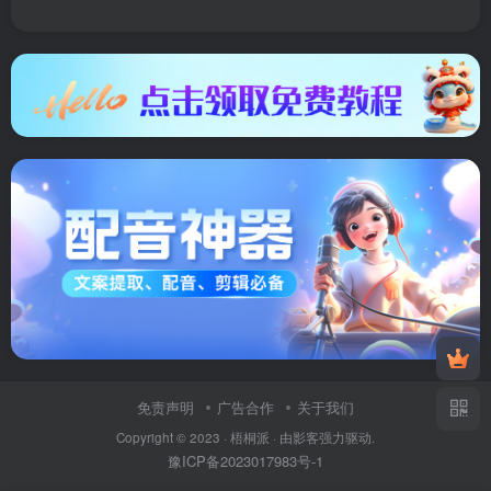
免责声明
广告合作
关于我们
Copyright © 2023 ·
梧桐派
· 由
影客
强力驱动.
豫ICP备2023017983号-1