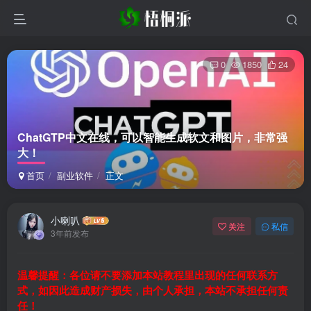
0
1850
24
ChatGTP中文在线，可以智能生成软文和图片，非常强
大！
首页
副业软件
正文
小喇叭
关注
私信
3年前发布
温馨提醒：各位请不要添加本站教程里出现的任何联系方
式，如因此造成财产损失，由个人承担，本站不承担任何责
任！