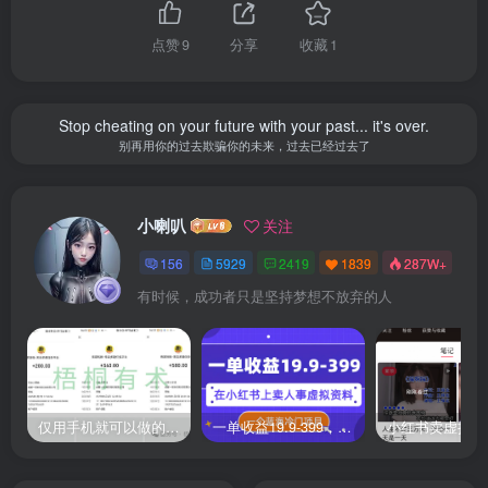
点赞
9
分享
收藏
1
Stop cheating on your future with your past... it's over.
别再用你的过去欺骗你的未来，过去已经过去了
小喇叭
关注
156
5929
2419
1839
287W+
有时候，成功者只是坚持梦想不放弃的人
仅用手机就可以做的小项目，当天就能见钱，每天100-300
一单收益19.9-399，一个蓝海冷门项目，在小红书上卖人事虚拟资料