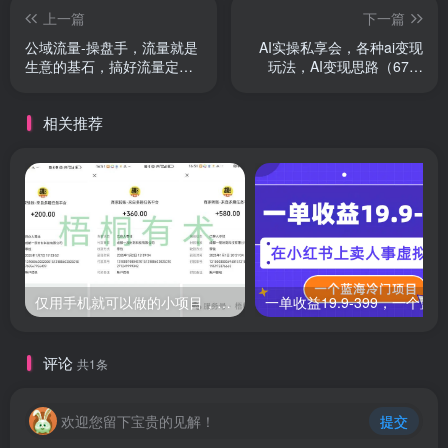
上一篇
下一篇
公域流量-操盘手，流量就是
AI实操私享会，各种ai变现
生意的基石，搞好流量定单
玩法，AI变现思路（67节
源源不断
课）
相关推荐
仅用手机就可以做的小项目，当天就能见钱，每天100-300
评论
共1条
欢迎您留下宝贵的见解！
提交