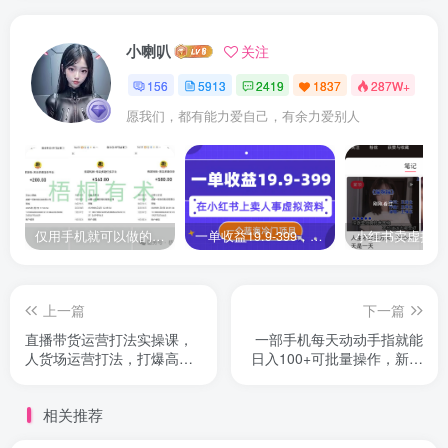
小喇叭
关注
156
5913
2419
1837
287W+
愿我们，都有能力爱自己，有余力爱别人
仅用手机就可以做的小项目，当天就能见钱，每天100-300
一单收益19.9-399，一个蓝海冷门项目，在小红书上卖人事虚拟资料
上一篇
下一篇
直播带货运营打法实操课，
一部手机每天动动手指就能
人货场运营打法，打爆高客
日入100+可批量操作，新手
单单品
小白无脑撸
相关推荐