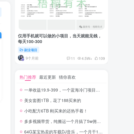
仅用手机就可以做的小项目，当天就能见钱，
一单收益
每天100-300
红书上卖
副业项目
付费阅读
9个月前
2年
11
4.5W+
109
热门推荐
最近更新
猜你喜欢
一单收益19.9-399，一个蓝海冷门项目，在小红书上卖人事虚拟资料
美女套图1TB，花了188买来的
小吃配方6TB 刚买来的还热乎着！
多多视频带货，纯搬运一个月搞了5w佣金，小白也能操作
64G某宝热卖的车载DJ音乐，一个月干100W+利润