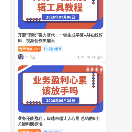
开源“剪映”强力替代：一键生成字幕+AI在线剪
辑，视频创作爽翻天
付费阅读
29
副业项目
￥
30天前
0
69
8
业务还能盈利，却越来越让人心累 总结的6个
关键判断标准