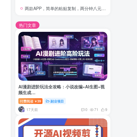
两款APP，简单的粘贴复制，两分钟八元钱，无限做，执行就有收入
热门文章
AI漫剧进阶玩法全攻略：小说改编×AI生图×视
频生成…
付费阅读
39
副业项目
￥
17天前
0
71
9