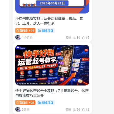
小红书电商实战：从开店到爆单，选品、笔
记、工具、达人一网打尽
付费阅读
39
副业项目
￥
1个月前
0
89
15
快手好物运营起号全攻略：7月最新起号、运营
与投流技巧大公开
付费阅读
29
副业项目
￥
9天前
0
56
12