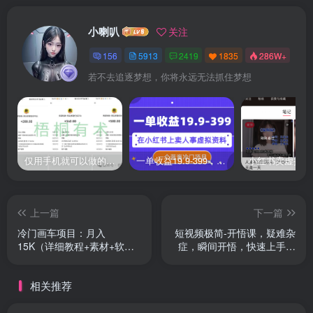
小喇叭
关注
156
5913
2419
1835
286W+
若不去追逐梦想，你将永远无法抓住梦想
仅用手机就可以做的小项目，当天就能见钱，每天100-300
一单收益19.9-399，一个蓝海冷门项目，在小红书上卖人事虚拟资料
上一篇
下一篇
冷门画车项目：月入
短视频极简-开悟课，疑难杂
15K（详细教程+素材+软
症，瞬间开悟，快速上手必
件）
学（28节课）
相关推荐