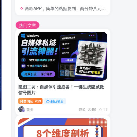
两款APP，简单的粘贴复制，两分钟八元钱，无限做，执行就有收入
热门文章
隐图工坊：自媒体引流必备！一键生成隐藏微
信号图片
付费阅读
29
副业项目
￥
前天
0
59
11