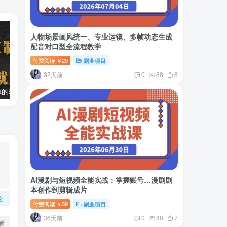
人物场景画风统一、专业运镜、多帧动态生成
配音对口型全流程教学
付费阅读
29
副业项目
￥
32天前
0
88
8
两款APP，简单的粘贴复制，两分钟八元钱，无限做，执行就有收入
2024最新风口项目 低密度蓝海赛道，日收益5000+周收益4w+…
AI漫剧与短视频全能实战：掌握账号…漫剧剧
本创作到剪辑成片
论
付费阅读
39
副业项目
￥
36天前
0
80
7
者