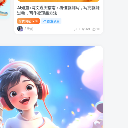
AI短篇+网文通关指南：看懂就能写，写完就能
过稿，写作变现靠方法
付费阅读
39
副业项目
￥
3天前
0
69
10