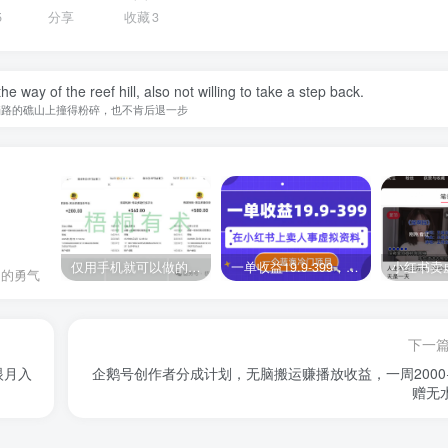
5
分享
收藏
3
 way of the reef hill, also not willing to take a step back.
挡路的礁山上撞得粉碎，也不肯后退一步
仅用手机就可以做的小项目，当天就能见钱，每天100-300
一单收益19.9-399，一个蓝海冷门项目，在小红书上卖人事虚拟资料
日的勇气
下一
眼月入
企鹅号创作者分成计划，无脑搬运赚播放收益，一周2000
赠无