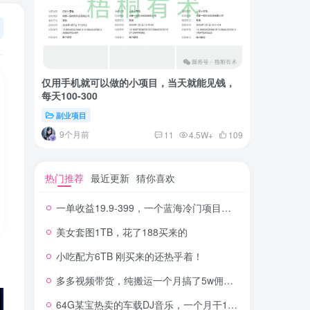
仅用手机就可以做的小项目，当天就能见钱，
一单收益
每天100-300
红书上卖
副业项目
付费阅读
9个月前
2年
11
4.5W+
109
热门推荐
最近更新
猜你喜欢
一单收益19.9-399，一个蓝海冷门项目，在小红书上卖人事虚拟资料
美女套图1TB，花了188买来的
小吃配方6TB 刚买来的还热乎着！
多多视频带货，纯搬运一个月搞了5w佣金，小白也能操作
64G某宝热卖的车载DJ音乐，一个月干100W+利润