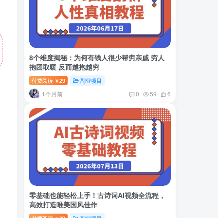
8个维度揭秘：为何有钱人很少帮穷亲戚 穷人
抱团取暖 反而越抱越穷
付费阅读
29
副业项目
￥
1个月前
0
59
6
零基础也能轻松上手！古诗词AI视频全流程，
高效打造唯美国风佳作