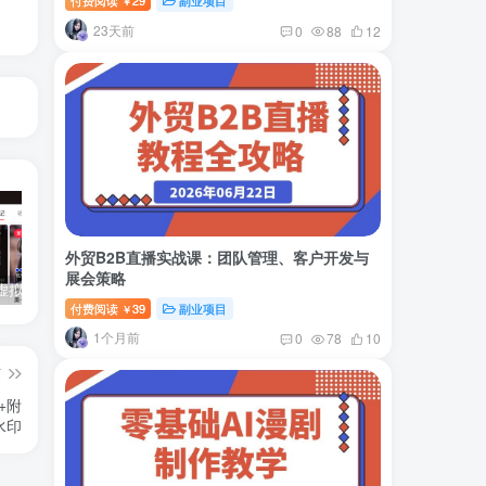
付费阅读
29
副业项目
￥
23天前
0
88
12
外贸B2B直播实战课：团队管理、客户开发与
展会策略
小红书卖虚拟产品：音乐优盘，1个月稳挣1-3万
美女套图1TB，花了188买来的
小吃配方6TB 刚买来的还热乎着！
付费阅读
39
副业项目
￥
1个月前
0
78
10
篇
+附
水印