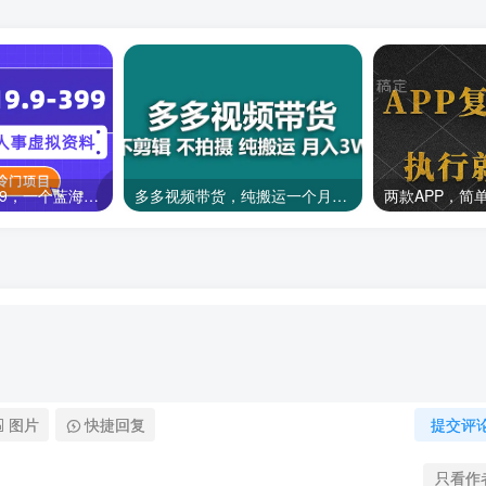
一单收益19.9-399，一个蓝海冷门项目，在小红书上卖人事虚拟资料
多多视频带货，纯搬运一个月搞了5w佣金，小白也能操作
图片
快捷回复
提交评
只看作