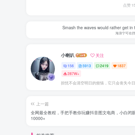
点赞
1
Smash the waves would rather get in the
海浪宁可在
小喇叭
关注
156
5913
2419
1837
287W+
担忧不会清空明日的烦恼，它只会丧失今
上一篇
全网最全教程，手把手教你玩赚抖音图文电商，小白闭
10000+