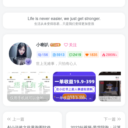
Life is never easier, we just get stronger.
生活从未变得容易，只是我们变得更加坚强
小喇叭
关注
156
5913
2419
1835
286W+
世上无难事，只怕有心人
仅用手机就可以做的小项目，当天就能见钱，每天100-300
一单收益19.9-399，一个蓝海冷门项目，在小红书上卖人事虚拟资料
上一篇
下一篇
AI小说推文批量跑图软件，
2023短视频·带货陪跑：运算