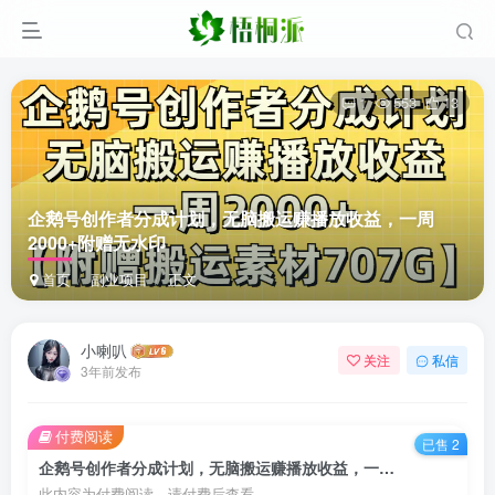
1
553
13
企鹅号创作者分成计划，无脑搬运赚播放收益，一周
2000+附赠无水印
首页
副业项目
正文
小喇叭
关注
私信
3年前发布
付费阅读
已售 2
企鹅号创作者分成计划，无脑搬运赚播放收益，一周2000+附赠无水印
此内容为付费阅读，请付费后查看