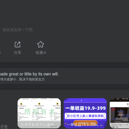
喜欢就支持一下吧
8
分享
收藏
4
de great or little by its own will.
人伟大或渺小，取决于他的意志力
仅用手机就可以做的小项目，当天就能见钱，每天100-300
一单收益19.9-399，一个蓝海冷门项目，在小红书上卖人事虚拟资料
刻尽责