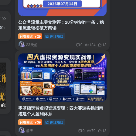
篇
公众号流量主零食测评：20分钟制作一条，稳
0+
定流量轻松破万阅读
付费阅读
29
副业项目
￥
23天前
0
124
13
两款APP，简单的粘贴复制，两分钟八元钱，无限做，执行就有收入
2024最新风口项目 低密度蓝海赛道，日收益5000+周收益4w+…
零基础玩转虚拟资源变现：四大赛道实操指南
搭建个人盈利体系
付费阅读
39
副业项目
￥
前天
0
70
13