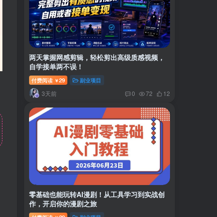
两天掌握网感剪辑，轻松剪出高级质感视频，
自学接单两不误！
付费阅读
29
副业项目
￥
3天前
0
72
12
零基础也能玩转AI漫剧！从工具学习到实战创
作，开启你的漫剧之旅