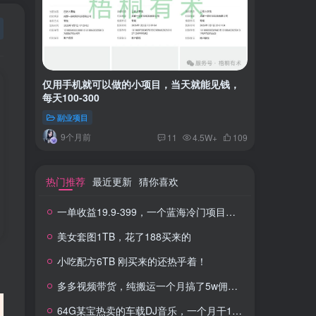
仅用手机就可以做的小项目，当天就能见钱，
一单收益
每天100-300
红书上卖
副业项目
付费阅读
9个月前
2年
11
4.5W+
109
热门推荐
最近更新
猜你喜欢
一单收益19.9-399，一个蓝海冷门项目，在小红书上卖人事虚拟资料
美女套图1TB，花了188买来的
小吃配方6TB 刚买来的还热乎着！
多多视频带货，纯搬运一个月搞了5w佣金，小白也能操作
64G某宝热卖的车载DJ音乐，一个月干100W+利润