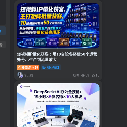
论
者
短视频IP量化获客：用10台设备搭建50个运营
账号…生产到流量放大
付费阅读
29
副业项目
￥
9天前
0
59
15