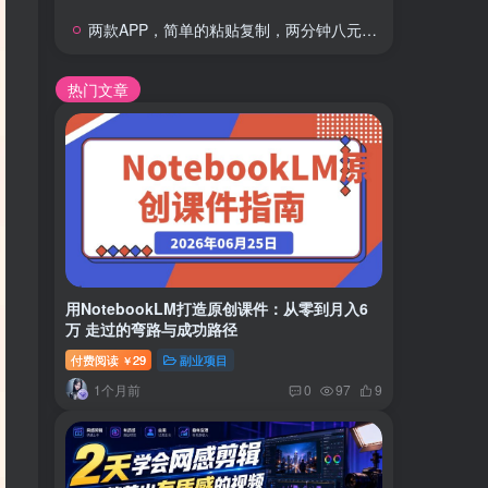
两款APP，简单的粘贴复制，两分钟八元钱，无限做，执行就有收入
热门文章
用NotebookLM打造原创课件：从零到月入6
万 走过的弯路与成功路径
付费阅读
29
副业项目
￥
1个月前
0
97
9