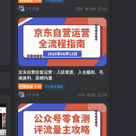
付费阅读
29
副业项目
￥
1个月前
0
108
12
京东自营全套运营：入驻资质、入仓规则、毛
保谈判、采销沟通
付费阅读
39
副业项目
￥
1个月前
0
62
14
小红书卖虚拟产品：音乐优盘，1个月稳挣1-3万
美女套图1TB，花了188买来的
小吃配方6TB 刚买来的还热乎着！