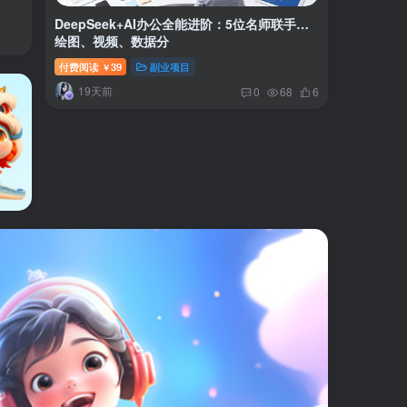
DeepSeek+AI办公全能进阶：5位名师联手…
绘图、视频、数据分
付费阅读
39
副业项目
￥
19天前
0
68
6