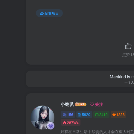
副业项目
点赞
1
Mankind is ma
一个
小喇叭
关注
156
5920
2419
1838
287W+
只有在日常生活中尽责的人才会在重大时