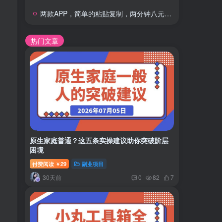
两款APP，简单的粘贴复制，两分钟八元钱，无限做，执行就有收入
热门文章
原生家庭普通？这五条实操建议助你突破阶层
困境
付费阅读
29
副业项目
￥
30天前
0
82
7