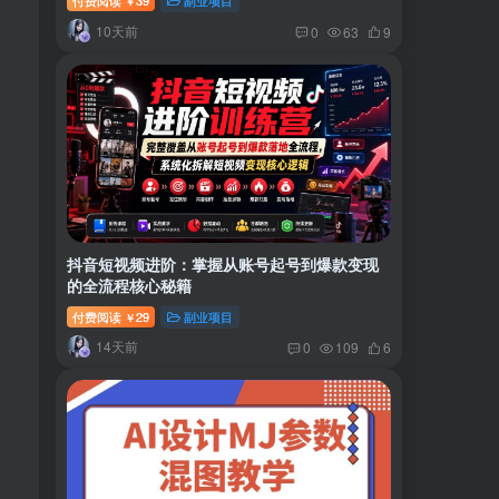
付费阅读
39
副业项目
￥
10天前
0
63
9
抖音短视频进阶：掌握从账号起号到爆款变现
的全流程核心秘籍
付费阅读
29
副业项目
￥
14天前
0
109
6