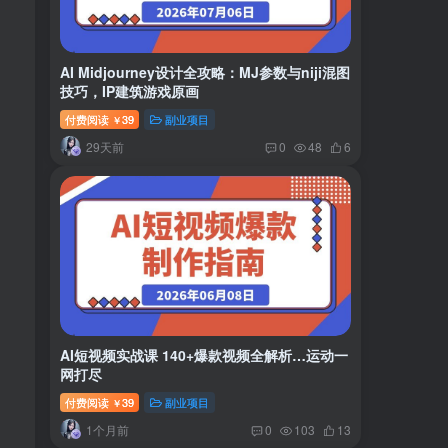
AI Midjourney设计全攻略：MJ参数与niji混图
技巧，IP建筑游戏原画
付费阅读
39
副业项目
￥
29天前
0
48
6
AI短视频实战课 140+爆款视频全解析…运动一
网打尽
付费阅读
39
副业项目
￥
1个月前
0
103
13