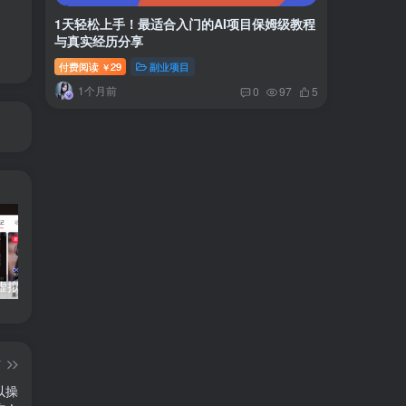
1天轻松上手！最适合入门的AI项目保姆级教程
与真实经历分享
付费阅读
29
副业项目
￥
1个月前
0
97
5
小红书卖虚拟产品：音乐优盘，1个月稳挣1-3万
美女套图1TB，花了188买来的
小吃配方6TB 刚买来的还热乎着！
篇
以操