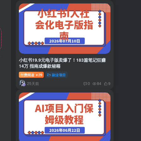
小红书19.9元电子版卖爆了！183篇笔记狂赚
14万 指南成爆款秘籍
付费阅读
29
副业项目
￥
25天前
0
84
9