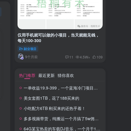
仅用手机就可以做的小项目，当天就能见钱，
一单收益
每天100-300
红书上卖
副业项目
付费阅读
9个月前
2年
11
4.5W+
109
热门推荐
最近更新
猜你喜欢
一单收益19.9-399，一个蓝海冷门项目，在小红书上卖人事虚拟资料
美女套图1TB，花了188买来的
小吃配方6TB 刚买来的还热乎着！
多多视频带货，纯搬运一个月搞了5w佣金，小白也能操作
64G某宝热卖的车载DJ音乐，一个月干100W+利润