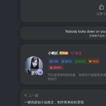
点赞
1
Nobody looks down on you 
没谁瞧不起你
小喇叭
关注
156
5913
2419
1835
286W+
可以接受暂时的失败，但绝对不能接受未
的自己
上一篇
一键伪原创小说推文，制作简单轻松变现