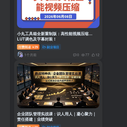
小丸工具箱全新重制版：高性能视频压缩…
LUT调色及字幕封装！
付费阅读
29
副业项目
￥
1个月前
0
77
12
企业团队管理实战课：识人用人｜凝心聚力｜
责任搭建｜业绩突破