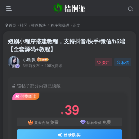
首页
社区
推荐版块
程序和源码
正文
短剧小程序搭建教程，支持抖音/快手/微信/h5端
【全套源码+教程】
小喇叭
关注
私信
3年前发布
108次阅读
该帖子部分内容已隐藏
付费阅读
39
￥
免费
免费
黄金会员
钻石会员
登录购买