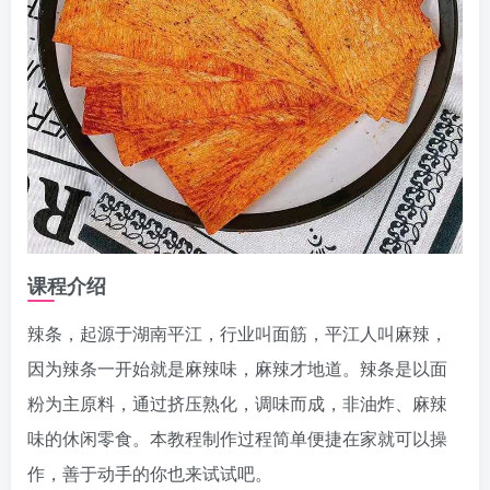
课程介绍
辣条，起源于湖南平江，行业叫面筋，平江人叫麻辣，
因为辣条一开始就是麻辣味，麻辣才地道。辣条是以面
粉为主原料，通过挤压熟化，调味而成，非油炸、麻辣
味的休闲零食。本教程制作过程简单便捷在家就可以操
作，善于动手的你也来试试吧。